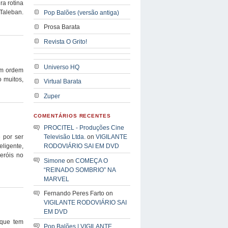
ra rotina
Taleban.
Pop Balões (versão antiga)
Prosa Barata
Revista O Grito!
Universo HQ
em ordem
o muitos,
Virtual Barata
Zuper
COMENTÁRIOS RECENTES
PROCITEL - Produções Cine
 por ser
Televisão Ltda.
on
VIGILANTE
eligente,
RODOVIÁRIO SAI EM DVD
eróis no
Simone
on
COMEÇA O
“REINADO SOMBRIO” NA
MARVEL
Fernando Peres Farto on
VIGILANTE RODOVIÁRIO SAI
EM DVD
 que tem
Pop Balões | VIGILANTE