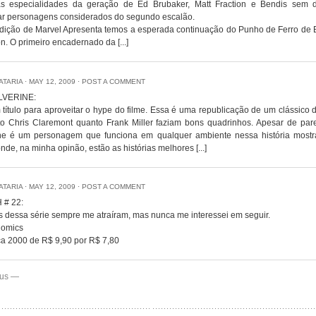
 especialidades da geração de Ed Brubaker, Matt Fraction e Bendis sem 
ar personagens considerados do segundo escalão.
dição de Marvel Apresenta temos a esperada continuação do Punho de Ferro de 
on. O primeiro encadernado da [...]
IATARIA
⋅
MAY 12, 2009
⋅
POST A COMMENT
LVERINE:
título para aproveitar o hype do filme. Essa é uma republicação de um clássico
to Chris Claremont quanto Frank Miller faziam bons quadrinhos. Apesar de par
ne é um personagem que funciona em qualquer ambiente nessa história mostr
nde, na minha opinão, estão as histórias melhores [...]
IATARIA
⋅
MAY 12, 2009
⋅
POST A COMMENT
 # 22:
 dessa série sempre me atraíram, mas nunca me interessei em seguir.
Comics
a 2000 de R$ 9,90 por R$ 7,80
ous —