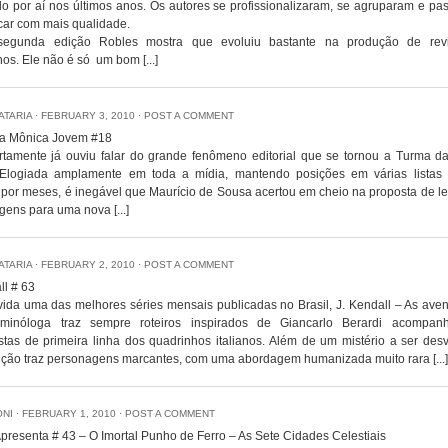
o por aí nos últimos anos. Os autores se profissionalizaram, se agruparam e p
car com mais qualidade.
segunda edição Robles mostra que evoluiu bastante na produção de revi
os. Ele não é só um bom [...]
IATARIA
⋅
FEBRUARY 3, 2010
⋅
POST A COMMENT
a Mônica Jovem #18
rtamente já ouviu falar do grande fenômeno editorial que se tornou a Turma d
Elogiada amplamente em toda a mídia, mantendo posições em várias listas
por meses, é inegável que Maurício de Sousa acertou em cheio na proposta de l
ens para uma nova [...]
IATARIA
⋅
FEBRUARY 2, 2010
⋅
POST A COMMENT
ll # 63
ida uma das melhores séries mensais publicadas no Brasil, J. Kendall – As aven
minóloga traz sempre roteiros inspirados de Giancarlo Berardi acompa
stas de primeira linha dos quadrinhos italianos. Além de um mistério a ser des
ição traz personagens marcantes, com uma abordagem humanizada muito rara [...]
ONI
⋅
FEBRUARY 1, 2010
⋅
POST A COMMENT
presenta # 43 – O Imortal Punho de Ferro – As Sete Cidades Celestiais