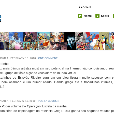
SEARCH
Home
Sobre
IATARIA
⋅
FEBRUARY 18, 2010
⋅
ONE COMMENT
arinhos
 mais ótimos artistas mostram seu potencial na Internet, vão conquistando seu
seu grupo de fãs e alçando voos além do mundo virtual.
arinhos de Estevão Ribeiro surgiram em blog fizeram muito sucesso com s
, bem acabado e um humor afiado. Dando graça até a trocadilhos infames,
...]
IATARIA
⋅
FEBRUARY 11, 2010
⋅
POST A COMMENT
e Poder volume 2 – Operação: Estrela da manhã
ada série de espionagem do roteirista Greg Rucka ganha seu segundo volume pe