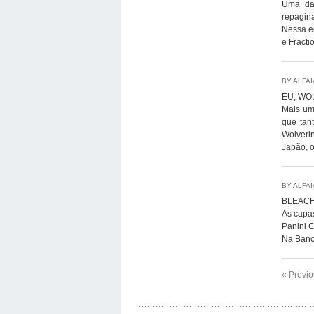
Uma das
repagin
Nessa e
e Fracti
BY ALFA
EU, WO
Mais um 
que tan
Wolveri
Japão, o
BY ALFA
BLEACH
As capas
Panini 
Na Banc
« Previ