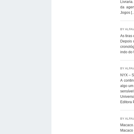
Livraria
da agen
Jogos [..
BY ALFA
As tiras
Depois 
cronológ
indo do 
BY ALFA
NYX – S
A conti
algo um 
sensíve
Universo
Editora 
BY ALFA
Macaco 
Macaco 