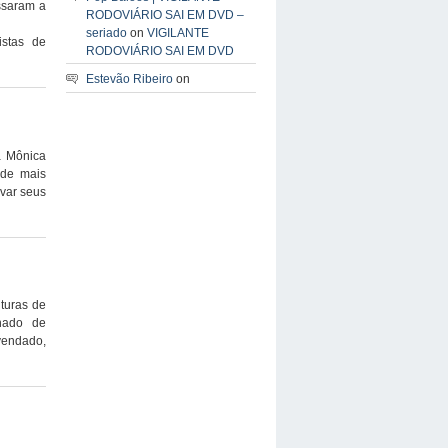
assaram a
RODOVIÁRIO SAI EM DVD –
seriado
on
VIGILANTE
stas de
RODOVIÁRIO SAI EM DVD
Estevão Ribeiro
on
a Mônica
 de mais
evar seus
turas de
nhado de
vendado,