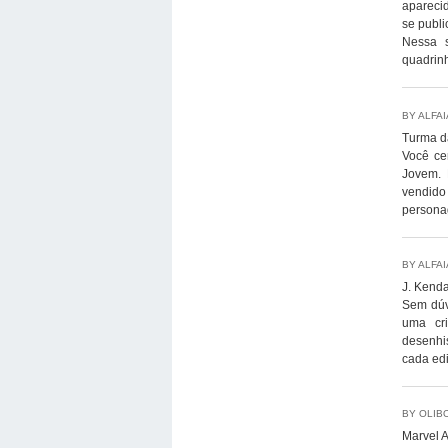
aparecid
se publi
Nessa 
quadrinh
BY ALFA
Turma d
Você ce
Jovem. 
vendido 
personag
BY ALFA
J. Kenda
Sem dúv
uma cri
desenhi
cada ed
BY OLIB
Marvel A