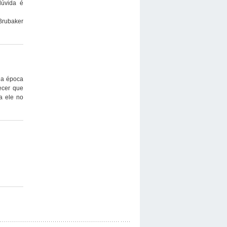
dúvida é
Brubaker
 da época
ecer que
a ele no