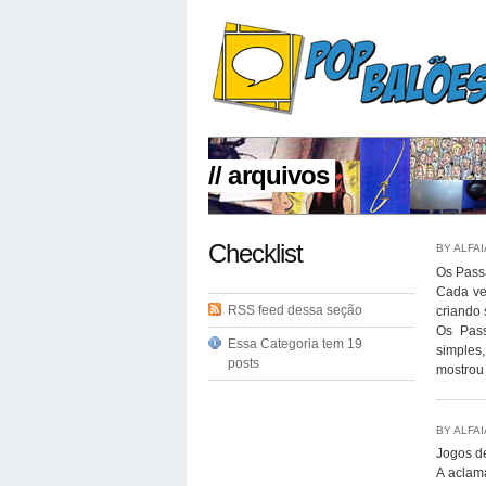
// arquivos
Checklist
BY ALFA
Os Pass
Cada vez
RSS feed dessa seção
criando 
Os Pass
Essa Categoria tem 19
simples
posts
mostrou [
BY ALFA
Jogos d
A aclam