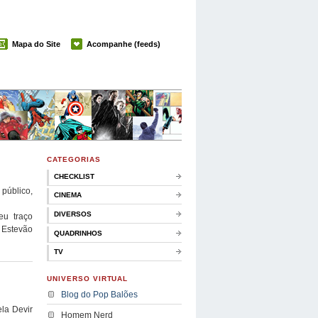
Mapa do Site
Acompanhe (feeds)
CATEGORIAS
CHECKLIST
 público,
CINEMA
DIVERSOS
eu traço
 Estevão
QUADRINHOS
TV
UNIVERSO VIRTUAL
Blog do Pop Balões
la Devir
Homem Nerd