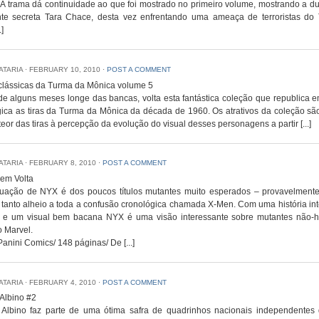
. A trama dá continuidade ao que foi mostrado no primeiro volume, mostrando a du
te secreta Tara Chace, desta vez enfrentando uma ameaça de terroristas do 
.]
IATARIA
⋅
FEBRUARY 10, 2010
⋅
POST A COMMENT
 clássicas da Turma da Mônica volume 5
de alguns meses longe das bancas, volta esta fantástica coleção que republica 
ica as tiras da Turma da Mônica da década de 1960. Os atrativos da coleção sã
teor das tiras à percepção da evolução do visual desses personagens a partir [...]
IATARIA
⋅
FEBRUARY 8, 2010
⋅
POST A COMMENT
em Volta
nuação de NYX é dos poucos títulos mutantes muito esperados – provavelmente
tanto alheio a toda a confusão cronológica chamada X-Men. Com uma história int
l e um visual bem bacana NYX é uma visão interessante sobre mutantes não-h
 Marvel.
Panini Comics/ 148 páginas/ De [...]
IATARIA
⋅
FEBRUARY 4, 2010
⋅
POST A COMMENT
Albino #2
Albino faz parte de uma ótima safra de quadrinhos nacionais independentes