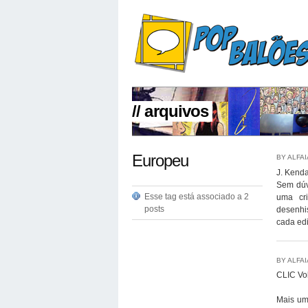
// arquivos
Europeu
BY ALFA
J. Kenda
Sem dúv
Esse tag está associado a 2
uma cri
posts
desenhi
cada ed
BY ALFA
CLIC Vol
Mais uma