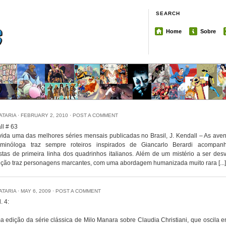
SEARCH
Home
Sobre
IATARIA
⋅
FEBRUARY 2, 2010
⋅
POST A COMMENT
ll # 63
ida uma das melhores séries mensais publicadas no Brasil, J. Kendall – As aven
minóloga traz sempre roteiros inspirados de Giancarlo Berardi acompa
stas de primeira linha dos quadrinhos italianos. Além de um mistério a ser des
ição traz personagens marcantes, com uma abordagem humanizada muito rara [...]
IATARIA
⋅
MAY 6, 2009
⋅
POST A COMMENT
. 4:
 edição da série clássica de Milo Manara sobre Claudia Christiani, que oscila 