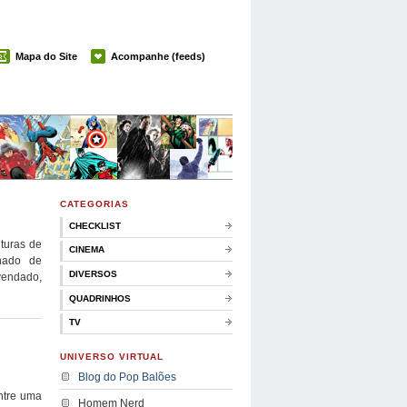
Mapa do Site
Acompanhe (feeds)
CATEGORIAS
CHECKLIST
turas de
CINEMA
nhado de
DIVERSOS
vendado,
QUADRINHOS
TV
UNIVERSO VIRTUAL
Blog do Pop Balões
entre uma
Homem Nerd