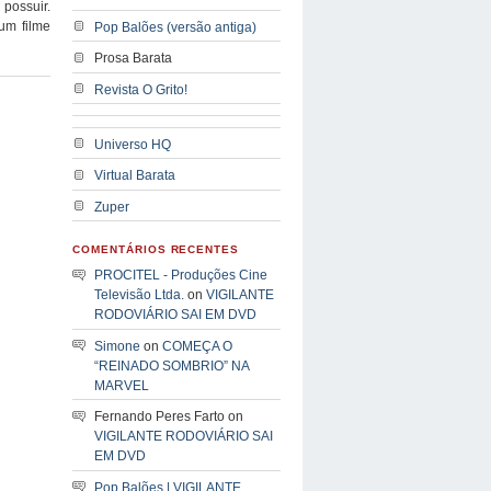
possuir.
um filme
Pop Balões (versão antiga)
Prosa Barata
Revista O Grito!
Universo HQ
Virtual Barata
Zuper
COMENTÁRIOS RECENTES
PROCITEL - Produções Cine
Televisão Ltda.
on
VIGILANTE
RODOVIÁRIO SAI EM DVD
Simone
on
COMEÇA O
“REINADO SOMBRIO” NA
MARVEL
Fernando Peres Farto on
VIGILANTE RODOVIÁRIO SAI
EM DVD
Pop Balões | VIGILANTE