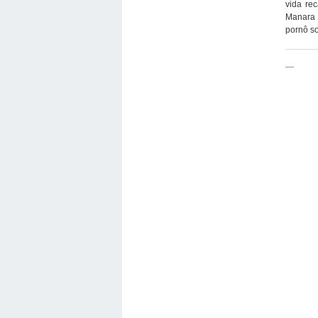
vida re
Manara 
pornô soft
—